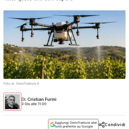
Foto di:
OmniTrattore.it
Di
:
Cristian Furini
3 Giu
alle
11:00
Aggiungi OmniTrattore alle
Condividi
fonti preferite su Google