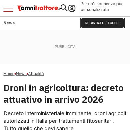
Per un'esperienza più
personalizzata
News
REGISTRATI / ACCEDI
Caldo e grandine stanno
Dammann in insolvenza:
La Cina costrui
distruggendo la zucca
colloqui avanzati con
depositi di fertil
mantovana
investitori
cambia tutto?
Home
News
Attualità
Droni in agricoltura: decreto
attuativo in arrivo 2026
Decreto interministeriale imminente: droni agricoli
autorizzati in Italia per trattamenti fitosanitari.
Tutto quello che devi sapere