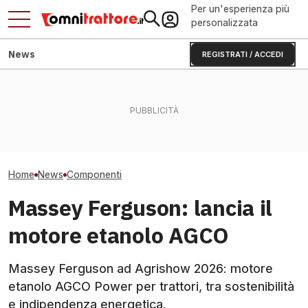
Per un'esperienza più
personalizzata
News
REGISTRATI / ACCEDI
Carraro a Charlotte: la
La Russia ha affondato il
mossa che punta
colosso suinicolo
Cingoli T700: fi
all'industria USA
bielorusso?
vita in più per 
Home
News
Componenti
Massey Ferguson: lancia il
motore etanolo AGCO
Massey Ferguson ad Agrishow 2026: motore
etanolo AGCO Power per trattori, tra sostenibilità
e indipendenza energetica.