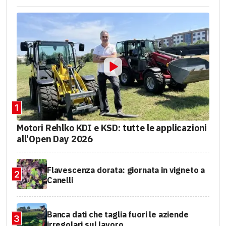
1
Motori Rehlko KDI e KSD: tutte le applicazioni
all'Open Day 2026
Flavescenza dorata: giornata in vigneto a
2
Canelli
Banca dati che taglia fuori le aziende
3
irregolari sul lavoro