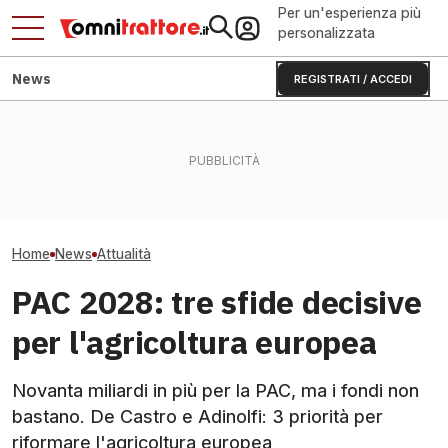
Per un'esperienza più
personalizzata
News
REGISTRATI / ACCEDI
Jesi: il Consorzio Agrario
Dammann in insolvenza:
Incendi 2025: i
che cambia rifornimenti e
colloqui avanzati con
roghi ha colpito 
bandi
investitori
agricoli
Home
News
Attualità
PAC 2028: tre sfide decisive
per l'agricoltura europea
Novanta miliardi in più per la PAC, ma i fondi non
bastano. De Castro e Adinolfi: 3 priorità per
riformare l'agricoltura europea