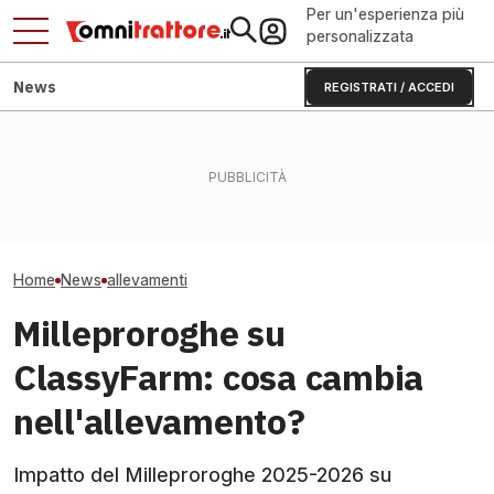
Per un'esperienza più
personalizzata
News
REGISTRATI / ACCEDI
Piano di disinfestazione
Mango e lime in Puglia:
Carro unifeed el
zecche in allevamento nel
contadini costretti a
diesel: cosa ca
2026
cambiare i trattori
in stalla?
Home
News
allevamenti
Milleproroghe su
ClassyFarm: cosa cambia
nell'allevamento?
Impatto del Milleproroghe 2025-2026 su