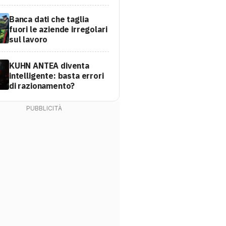
Banca dati che taglia
fuori le aziende irregolari
sul lavoro
KUHN ANTEA diventa
intelligente: basta errori
di razionamento?