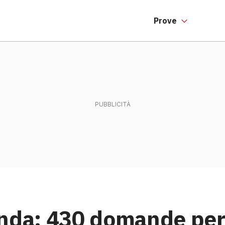
Prove
onda: 430 domande per