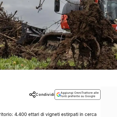
Aggiungi OmniTrattore alle
Condividi
fonti preferite su Google
itorio: 4.400 ettari di vigneti estirpati in cerca