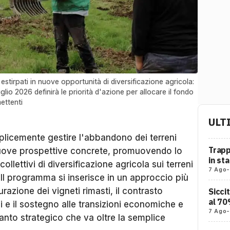
stirpati in nuove opportunità di diversificazione agricola:
uglio 2026 definirà le priorità d'azione per allocare il fondo
mettenti
ULT
plicemente gestire l'abbandono dei terreni
Trapp
i nuove prospettive concrete, promuovendo lo
in st
collettivi di diversificazione agricola sui terreni
7 Ago
-
e. Il programma si inserisce in un approccio più
azione dei vigneti rimasti, il contrasto
Sicci
al 70
i e il sostegno alle transizioni economiche e
7 Ago
-
anto strategico che va oltre la semplice