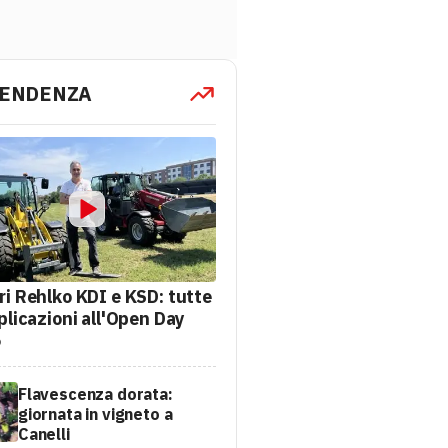
TENDENZA
ri Rehlko KDI e KSD: tutte
plicazioni all'Open Day
6
Flavescenza dorata:
giornata in vigneto a
Canelli