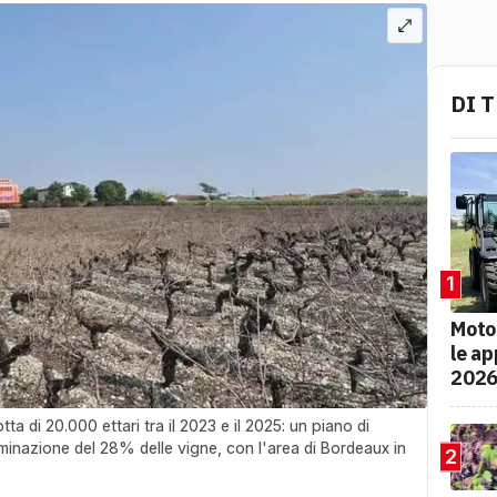
DI 
1
Moto
le ap
202
otta di 20.000 ettari tra il 2023 e il 2025: un piano di
iminazione del 28% delle vigne, con l'area di Bordeaux in
2