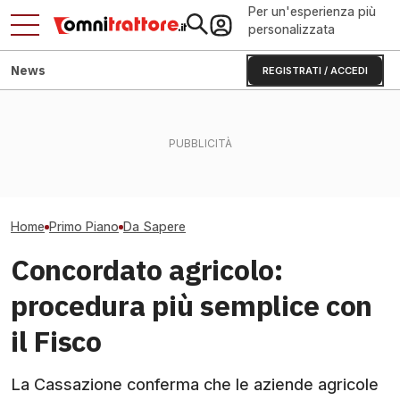
Per un'esperienza più
personalizzata
News
REGISTRATI / ACCEDI
Acquisto terreni agricoli
Premio Ecoschema negato
Abbinare gomme 
montani: paletti per le
da una stima: DDD
ribassati nei vig
società
annualizzata
pergola
Home
Primo Piano
Da Sapere
Concordato agricolo:
procedura più semplice con
il Fisco
La Cassazione conferma che le aziende agricole