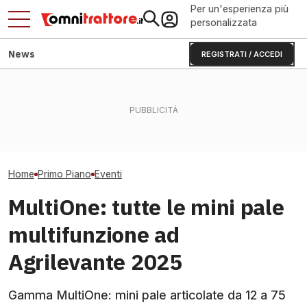
Per un'esperienza più
personalizzata
News
REGISTRATI / ACCEDI
Caldo e siccità: frutta,
Fendt Dieselros
Flavescenza dorata:
ortaggi e olio rischiano il
2026, raduno d
giornata in vigneto a Canelli
crollo
presenze
Home
Primo Piano
Eventi
MultiOne: tutte le mini pale
multifunzione ad
Agrilevante 2025
Gamma MultiOne: mini pale articolate da 12 a 75