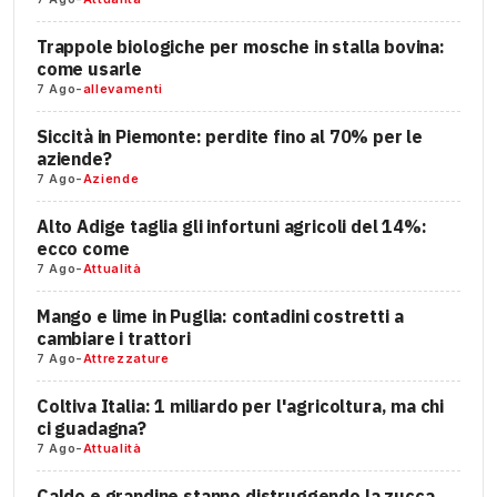
Trappole biologiche per mosche in stalla bovina:
come usarle
7 Ago
-
allevamenti
Siccità in Piemonte: perdite fino al 70% per le
aziende?
7 Ago
-
Aziende
Alto Adige taglia gli infortuni agricoli del 14%:
ecco come
7 Ago
-
Attualità
Mango e lime in Puglia: contadini costretti a
cambiare i trattori
7 Ago
-
Attrezzature
Coltiva Italia: 1 miliardo per l'agricoltura, ma chi
ci guadagna?
7 Ago
-
Attualità
Caldo e grandine stanno distruggendo la zucca