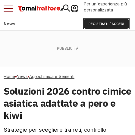
Per un'esperienza più
personalizzata
News
REGISTRATI / ACCEDI
Sbaglia una settimana di
La Russia ha affondato il
Seme certificat
raccolta e perdi reddito:
colosso suinicolo
autoriprodotto: 
Mais 2026
bielorusso?
conviene davve
Home
News
Agrochimica e Sementi
Soluzioni 2026 contro cimice
asiatica adattate a pero e
kiwi
Strategie per scegliere tra reti, controllo