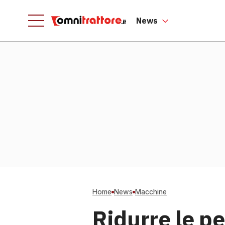
News
Home
News
Macchine
Ridurre le pe