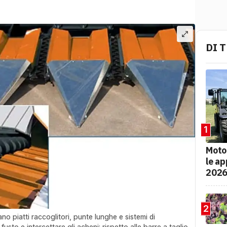
DI 
1
Moto
le ap
202
2
no piatti raccoglitori, punte lunghe e sistemi di
usto e intercettare gli acheni: rispetto alle barre a taglio