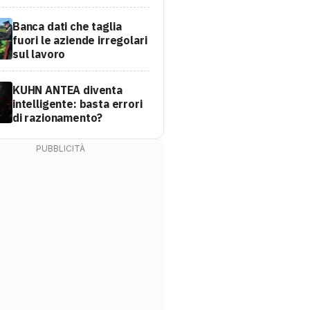
Banca dati che taglia
fuori le aziende irregolari
sul lavoro
KUHN ANTEA diventa
intelligente: basta errori
di razionamento?