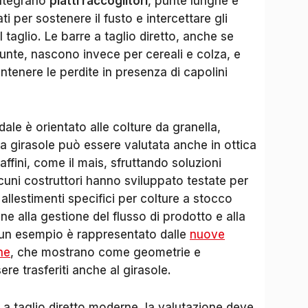
integrano
piatti raccoglitori
, punte lunghe e
 per sostenere il fusto e intercettare gli
 taglio. Le barre a taglio diretto, anche se
nte, nascono invece per cereali e colza, e
ntenere le perdite in presenza di capolini
le è orientato alle colture da granella,
ta girasole può essere valutata anche in ottica
affini, come il mais, sfruttando soluzioni
lcuni costruttori hanno sviluppato testate per
lestimenti specifici per colture a stocco
ne alla gestione del flusso di prodotto e alla
; un esempio è rappresentato dalle
nuove
ne
, che mostrano come geometrie e
re trasferiti anche al girasole.
e a taglio diretto moderne, la valutazione deve