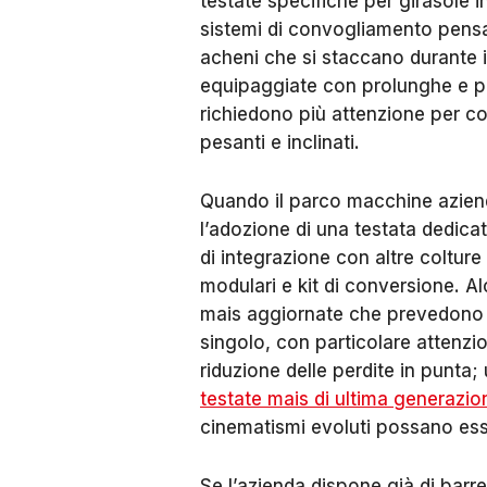
testate specifiche per girasole 
sistemi di convogliamento pensati
acheni che si staccano durante il
equipaggiate con prolunghe e pu
richiedono più attenzione per co
pesanti e inclinati.
Quando il parco macchine azienda
l’adozione di una testata dedica
di integrazione con altre colture 
modulari e kit di conversione. A
mais aggiornate che prevedono al
singolo, con particolare attenzio
riduzione delle perdite in punta
testate mais di ultima generazio
cinematismi evoluti possano esse
Se l’azienda dispone già di barr