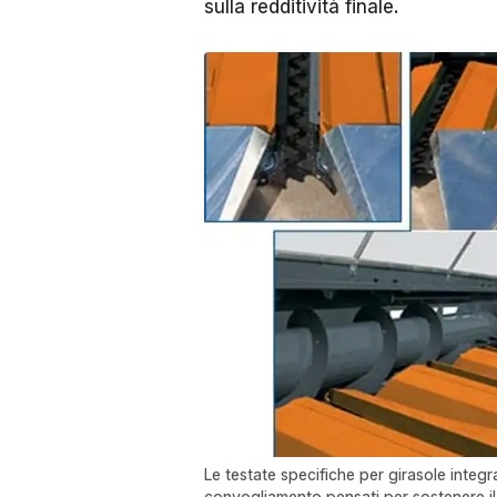
sulla redditività finale.
Le testate specifiche per girasole integra
convogliamento pensati per sostenere il f