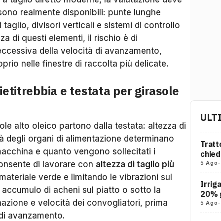
sono realmente disponibili: punte lunghe
taglio, divisori verticali e sistemi di controllo
a di questi elementi, il rischio è di
ccessiva della velocità di avanzamento,
io nelle finestre di raccolta più delicate.
ietitrebbia e testata per girasole
ULT
ole alto oleico partono dalla testata: altezza di
ità degli organi di alimentazione determinano
Tratt
macchina e quanto vengono sollecitati i
chied
5 Ago
-
onsente di lavorare con
altezza di taglio più
 materiale verde e limitando le vibrazioni sul
Irrig
 accumulo di acheni sul piatto o sotto la
20% g
nazione e velocità dei convogliatori, prima
5 Ago
-
 di avanzamento.