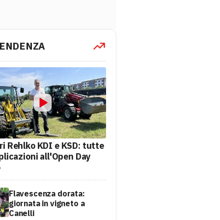
TENDENZA
ri Rehlko KDI e KSD: tutte
plicazioni all'Open Day
6
Flavescenza dorata:
giornata in vigneto a
Canelli