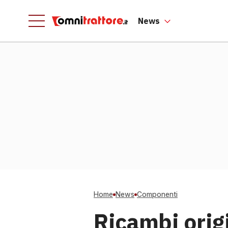
News
Home
News
Componenti
Ricambi origi