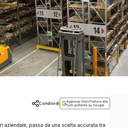
Aggiungi OmniTrattore alle
Condividi
fonti preferite su Google
ori aziendale, passa da una scelta accurata tra