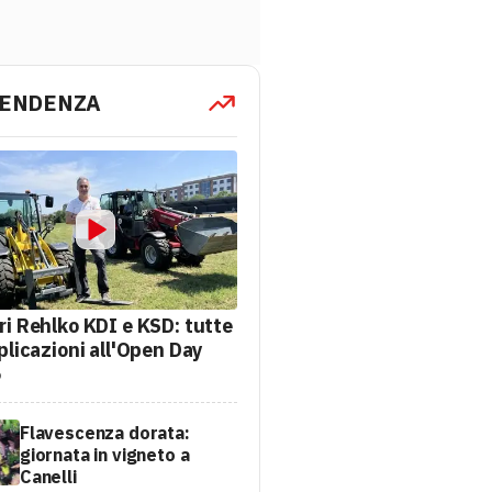
TENDENZA
ri Rehlko KDI e KSD: tutte
plicazioni all'Open Day
6
Flavescenza dorata:
giornata in vigneto a
Canelli