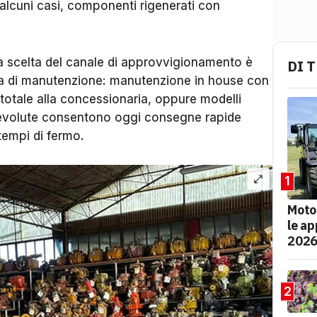
n alcuni casi, componenti rigenerati con
 la scelta del canale di approvvigionamento è
DI 
gia di manutenzione: manutenzione in house con
totale alla concessionaria, oppure modelli
he evolute consentono oggi consegne rapide
 tempi di fermo.
1
Moto
le ap
202
2