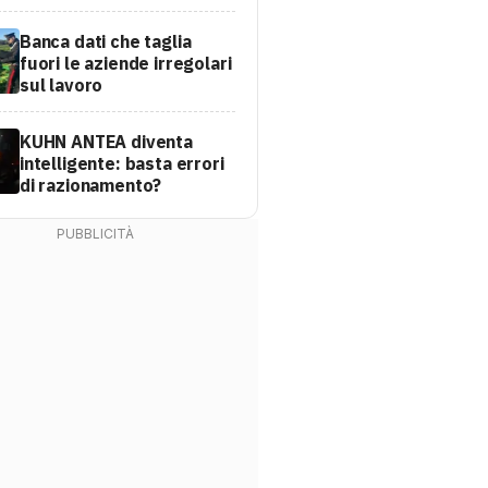
Banca dati che taglia
fuori le aziende irregolari
sul lavoro
KUHN ANTEA diventa
intelligente: basta errori
di razionamento?