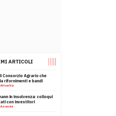
IMI ARTICOLI
 il Consorzio Agrario che
a rifornimenti e bandi
-
Attualità
nn in insolvenza: colloqui
ati con investitori
-
Aziende