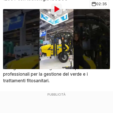
02:35
Di
:
Cristian Furini
11 Feb
alle
09:00
Aggiungi OmniTrattore alle
Condividi
fonti preferite su Google
Nobili conferma la propria leadership nel settore
della meccanizzazione agricola presentando a
Fieragricola 2026 una gamma completa di soluzioni
professionali per la gestione del verde e i
trattamenti fitosanitari.