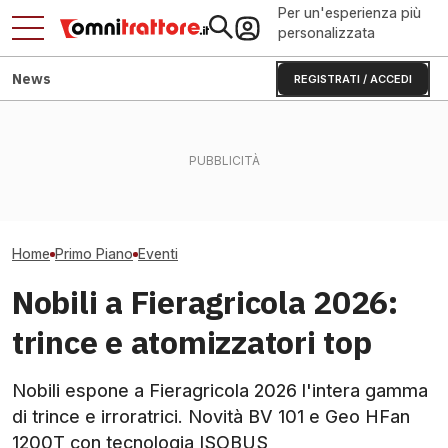
Per un'esperienza più
personalizzata
News
REGISTRATI / ACCEDI
Caldo e siccità: frutta,
Fendt Dieselros
Flavescenza dorata:
ortaggi e olio rischiano il
2026, raduno d
giornata in vigneto a Canelli
crollo
presenze
Home
Primo Piano
Eventi
Nobili a Fieragricola 2026:
trince e atomizzatori top
Nobili espone a Fieragricola 2026 l'intera gamma
di trince e irroratrici. Novità BV 101 e Geo HFan
1200T con tecnologia ISOBUS