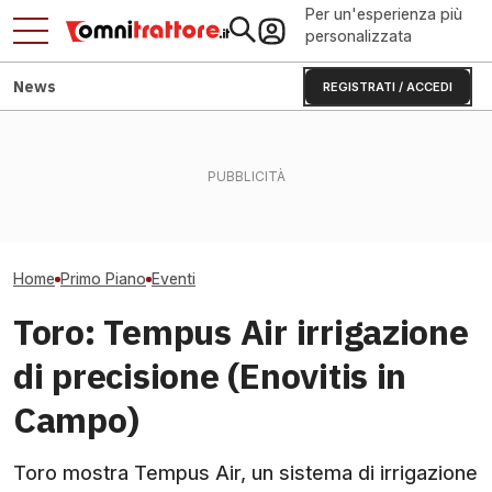
Per un'esperienza più
personalizzata
News
REGISTRATI / ACCEDI
Fendt Dieselros
Flavescenza dorata:
Trattori rubati a Casarsa
2026, raduno d
giornata in vigneto a Canelli
tornati dalla Romania
presenze
Home
Primo Piano
Eventi
Toro: Tempus Air irrigazione
di precisione (Enovitis in
Campo)
Toro mostra Tempus Air, un sistema di irrigazione