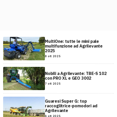
MultiOne: tutte le mini pale
multifunzione ad Agrilevante
2025
8 ott 2025
Nobili a Agrilevante: TBE-S 102
con PRO XL e GEO 3002
7 ott 2025
Guaresi Super G: top
raccoglitrice-pomodori ad
Agrilevante
6 ott 2025