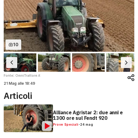
10
:
Fonte
OmniTrattore.it
21 Mag
alle
18:49
Articoli
Alliance Agristar 2: due anni e
1300 ore sul Fendt 920
Prove Speciali
-
24 mag