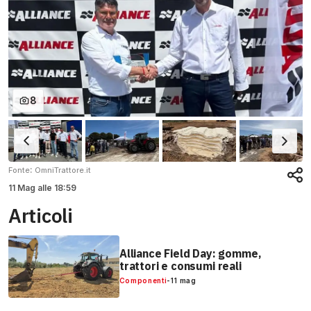
8
:
Fonte
OmniTrattore.it
11 Mag
alle
18:59
Articoli
Alliance Field Day: gomme,
trattori e consumi reali
Componenti
-
11 mag