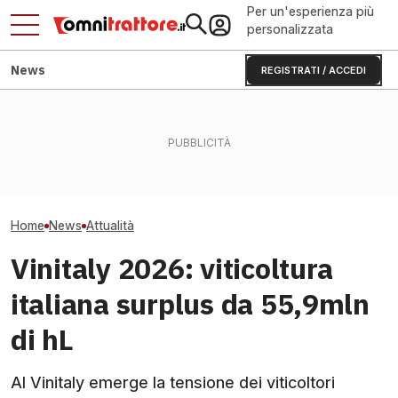
Per un'esperienza più
personalizzata
News
REGISTRATI / ACCEDI
Incendi 2025: il 40% dei
Trattori pericolo
roghi ha colpito terreni
Cingoli T700: fino al 23% di
Federacma chie
agricoli
vita in più per John Deere
immediata
Home
News
Attualità
Vinitaly 2026: viticoltura
italiana surplus da 55,9mln
di hL
Al Vinitaly emerge la tensione dei viticoltori