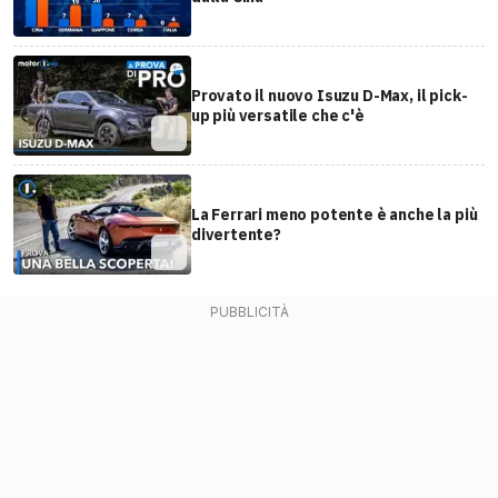
Provato il nuovo Isuzu D-Max, il pick-
up più versatile che c'è
La Ferrari meno potente è anche la più
divertente?