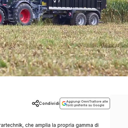
Aggiungi OmniTrattore alle
Condividi
fonti preferite su Google
grartechnik, che amplia la propria gamma di