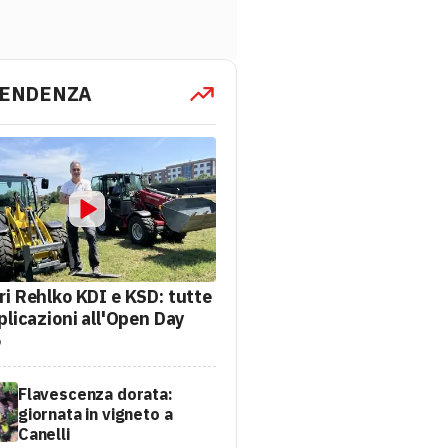
TENDENZA
ri Rehlko KDI e KSD: tutte
plicazioni all'Open Day
6
Flavescenza dorata:
giornata in vigneto a
Canelli