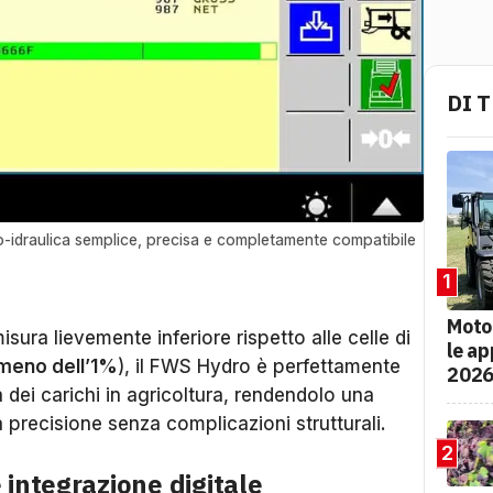
DI 
o-idraulica semplice, precisa e completamente compatibile
1
Moto
sura lievemente inferiore rispetto alle celle di
le ap
meno dell’1%
), il FWS Hydro è perfettamente
202
 dei carichi in agricoltura, rendendolo una
 precisione senza complicazioni strutturali.
2
integrazione digitale