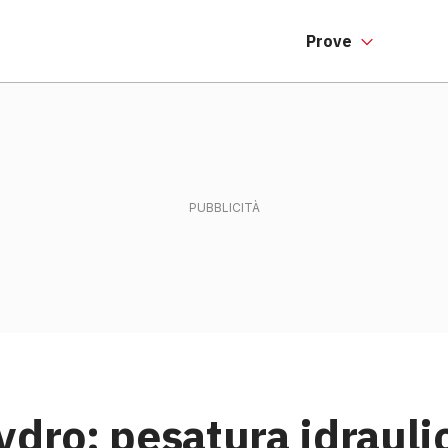
Prove
ydro: pesatura idrauli