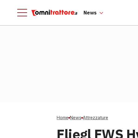
News
Home
News
Attrezzature
Fliegl FWS H