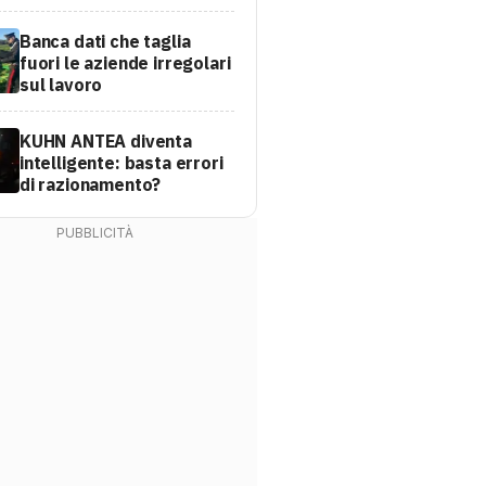
Banca dati che taglia
fuori le aziende irregolari
sul lavoro
KUHN ANTEA diventa
intelligente: basta errori
di razionamento?