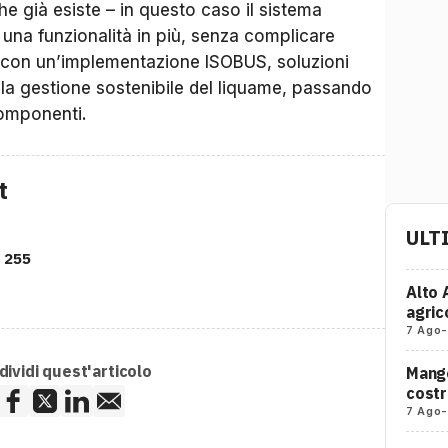
he già esiste – in questo caso il sistema
re una funzionalità in più, senza complicare
con un’implementazione ISOBUS, soluzioni
 la gestione sostenibile del liquame, passando
 componenti.
t
ULT
 255
Alto 
agric
7 Ago
-
ividi quest'articolo
Mango
costr
7 Ago
-