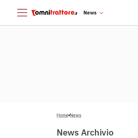
News
Home
News
News Archivio