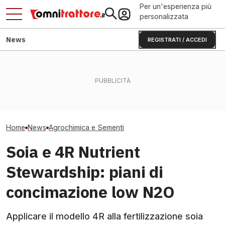
Per un'esperienza più
personalizzata
News
REGISTRATI / ACCEDI
Seme certificato o
Trattori pericolosi:
Mangimi profess
autoriprodotto: quale
Federacma chiede revisione
stress da caldo
conviene davvero?
immediata
cambiare nel 2
Home
News
Agrochimica e Sementi
Soia e 4R Nutrient
Stewardship: piani di
concimazione low N2O
Applicare il modello 4R alla fertilizzazione soia